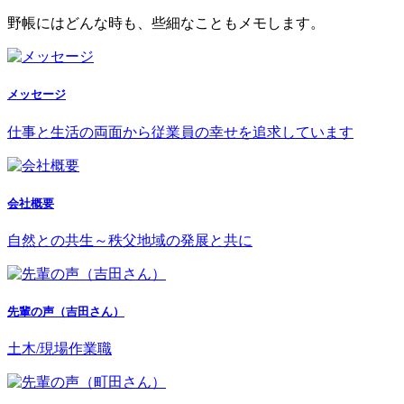
野帳にはどんな時も、些細なこともメモします。
メッセージ
仕事と生活の両面から従業員の幸せを追求しています
会社概要
自然との共生～秩父地域の発展と共に
先輩の声（吉田さん）
土木/現場作業職