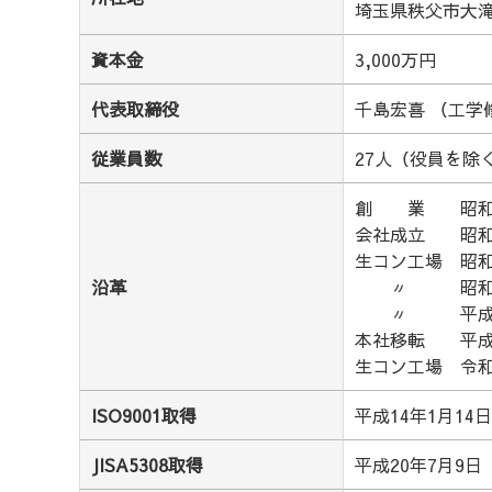
埼玉県秩父市大滝
資本金
3,000万円
代表取締役
千島宏喜
（工学
従業員数
27人（役員を除
創 業
昭和
会社成立
昭和
生コン工場
昭和
沿革
〃
昭和
〃
平成
本社移転
平成
生コン工場
令
ISO9001取得
平成14年1月14
JISA5308取得
平成20年7月9