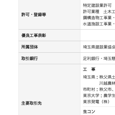
特定建設業許可 
許可業種 土木
許可・登録等
鋼構造物工事業
水道施設工事業
優良工事表彰
所属団体
埼玉県建設業協会
取引銀行
足利銀行・埼玉
工 事
埼玉県：
秩父県
川越農
市町村：
秩父市
東京大学：
農学
東京発電（株）
主要取引先
生コン