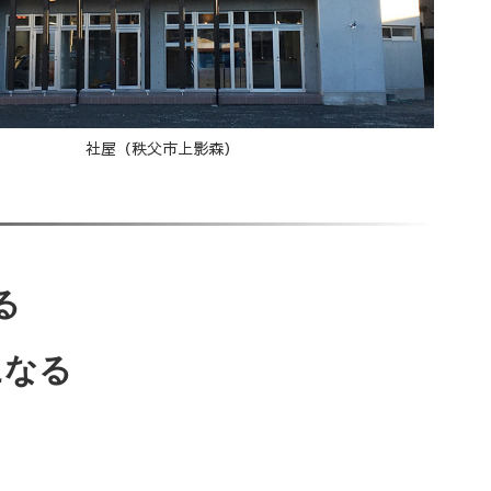
社屋（秩父市上影森）
る
になる