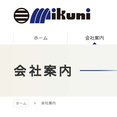
コ
ン
テ
ン
ツ
三国建設株式
本
現在
ホーム
会社案内
文
へ
ス
会社
キ
会社案内
ッ
プ
会社案内
ホーム