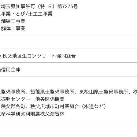
埼玉県知事許可（特-６）第7275号
工事業・とび/土工工事業
・舗装工事業
・解体工事業
 秩父地区生コンクリート協同組合
懸信用金庫
土整備事務所、
飯能県土整備事務所、
東松山県土整備事務所、
林振興センター
他各関係機関
、
秩父郡各町、
秩父広域市町村圏組合（水道など）
生命科学研究科附属秩父演習林