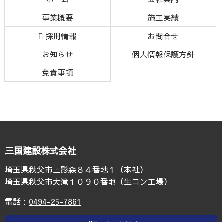
ン
ー
事業概要
施工実績
テ
ジ
ン
の
採用情報
お問合せ
ツ
先
お知らせ
個人情報保護方針
本
頭
文
へ
免責事項
の
戻
先
る
頭
へ
戻
る
三国建設株式会社
埼玉県秩父市上影森８４番地１（本社）
埼玉県秩父市大滝１０９０番地（生コン工場）
電話：
0494-26-7861