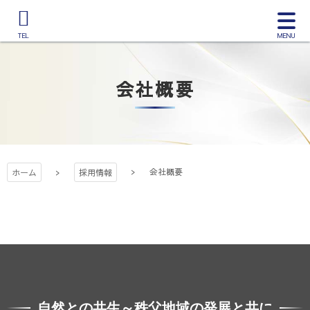
コ
サ
ン
イ
電
テ
三国建設株式
ト
話
ン
メ
を
ツ
ニ
会社概要
か
会社
本
ュ
け
文
ー
る
へ
を
ス
開
キ
く
会社概要
ッ
ホーム
採用情報
プ
自然との共生～秩父地域の発展と共に