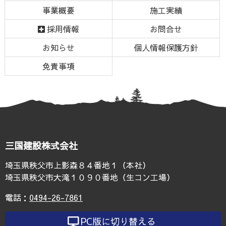
ン
の
事業概要
施工実績
ツ
先
本
頭
採用情報
お問合せ
文
へ
お知らせ
個人情報保護方針
の
戻
先
る
免責事項
頭
へ
戻
る
三国建設株式会社
埼玉県秩父市上影森８４番地１（本社）
埼玉県秩父市大滝１０９０番地（生コン工場）
電話：
0494-26-7861
PC版に切り替える