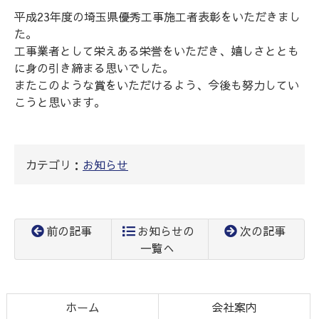
平成23年度の埼玉県優秀工事施工者表彰をいただきまし
た。
工事業者として栄えある栄誉をいただき、嬉しさととも
に身の引き締まる思いでした。
またこのような賞をいただけるよう、今後も努力してい
こうと思います。
カテゴリ：
お知らせ
前の記事
お知らせの
次の記事
一覧へ
コ
ペ
ン
ー
テ
ジ
ホーム
会社案内