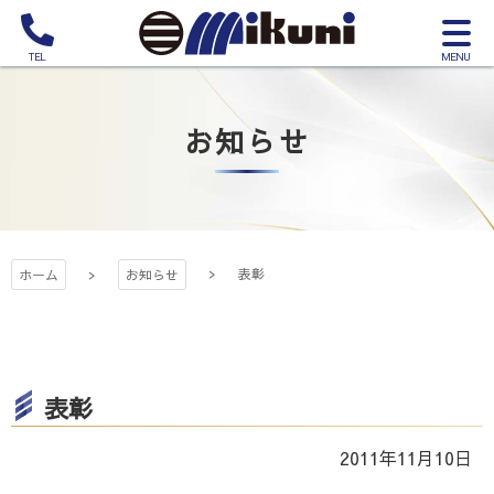
コ
サ
ン
イ
電
テ
三国建設株式
ト
話
ン
メ
を
ツ
ニ
お知らせ
か
会社
本
ュ
け
文
ー
る
へ
を
ス
開
キ
く
表彰
ッ
ホーム
お知らせ
プ
表彰
2011年11月10日