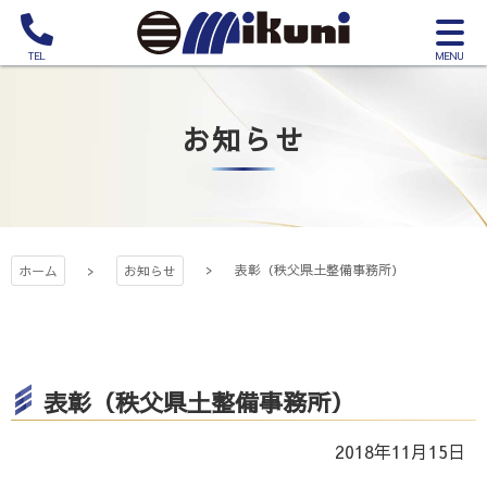
コ
サ
ン
イ
電
テ
三国建設株式
ト
話
ン
メ
を
ツ
ニ
お知らせ
か
会社
本
ュ
け
文
ー
る
へ
を
ス
開
キ
く
表彰（秩父県土整備事務所）
ッ
ホーム
お知らせ
プ
表彰（秩父県土整備事務所）
2018年11月15日