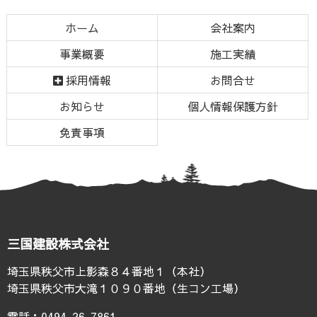
ン
ー
テ
ジ
ホーム
会社案内
ン
の
事業概要
施工実績
ツ
先
本
頭
採用情報
お問合せ
文
へ
お知らせ
個人情報保護方針
の
戻
先
る
免責事項
頭
へ
戻
る
三国建設株式会社
埼玉県秩父市上影森８４番地１（本社）
埼玉県秩父市大滝１０９０番地（生コン工場）
電話：
0494-26-7861