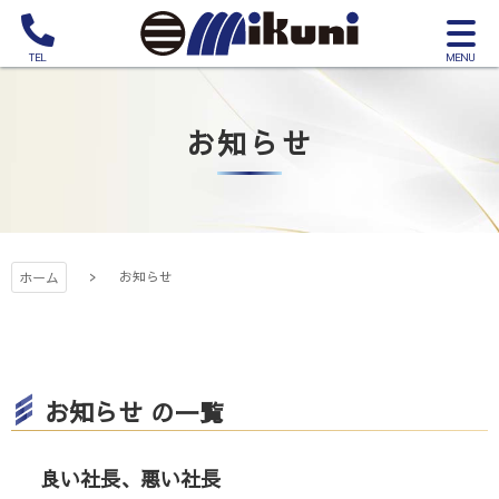
コ
サ
ン
イ
電
テ
三国建設株式
ト
話
ン
メ
を
ツ
ニ
お知らせ
か
会社
本
ュ
け
文
ー
る
へ
を
ス
開
キ
く
お知らせ
ッ
ホーム
プ
お知らせ の一覧
良い社長、悪い社長