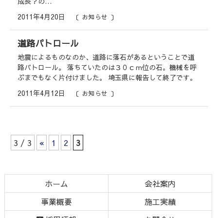
成長？の…
2011年4月20日
お知らせ
道路パトロール
地震によるものなのか、道路に落石があるということで道
路パトロール。 落ちていたのは３０ｃｍ位の石。機械を呼
ぶまでもなく片付けました。 埼玉県に報告して終了です。
2011年4月12日
お知らせ
3 / 3
«
1
2
3
コ
ペ
ン
ー
テ
ジ
ホーム
会社案内
ン
の
事業概要
施工実績
ツ
先
本
頭