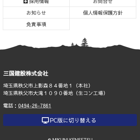
採用情報
お問合せ
文
へ
お知らせ
個人情報保護方針
の
戻
先
る
免責事項
頭
へ
戻
る
三国建設株式会社
埼玉県秩父市上影森８４番地１（本社）
埼玉県秩父市大滝１０９０番地（生コン工場）
電話：
0494-26-7861
PC版に切り替える
© MIKUNI KENSETSU