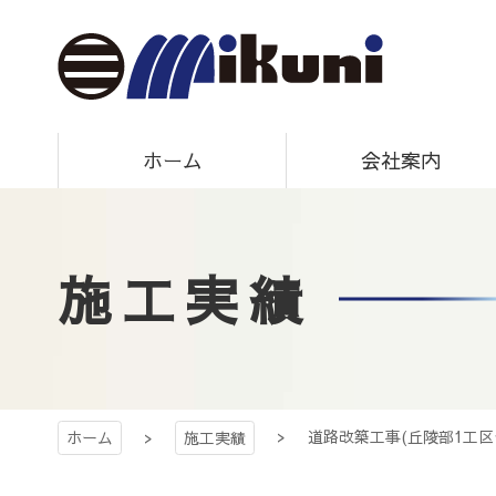
コ
ン
テ
ン
ツ
三国建設株式
本
ホーム
会社案内
文
へ
ス
会社
キ
施工実績
ッ
プ
道路改築工事(丘陵部1工区
ホーム
施工実績