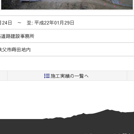
月24日
～
至: 平成22年01月29日
絡道路建設事務所
/秩父市蒔田地内
施工実績の一覧へ