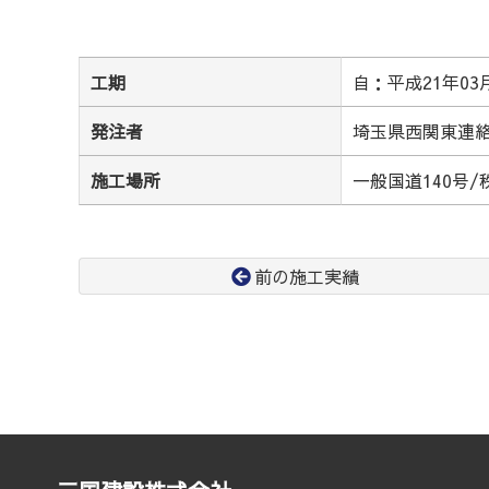
工期
自：平成21年03
発注者
埼玉県西関東連
施工場所
一般国道140号
前の施工実績
コ
ペ
ン
ー
テ
ジ
ン
の
ツ
先
本
頭
文
へ